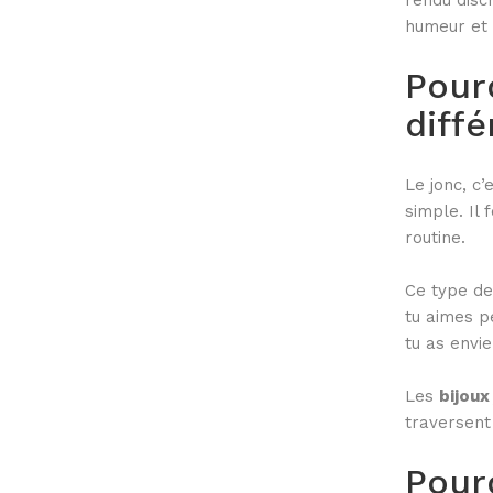
rendu discr
du
humeur et 
produit
Pourq
diffé
Le jonc, c’
simple. Il
routine.
Ce type de
tu aimes p
tu as envi
Les
bijoux
traversent
Pour