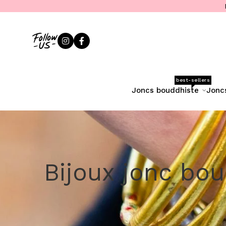
best-sellers
joncs bouddhiste
jonc
Bijoux jonc bo