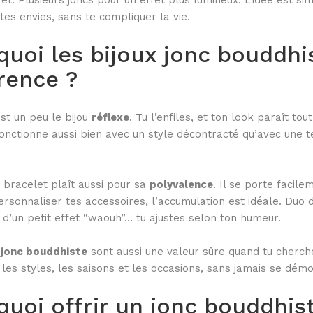
et. Plusieurs joncs pour un effet plus lumineux. L’idée est s
page
du
du
tes envies, sans te compliquer la vie.
produit
produit
uoi les bijoux jonc bouddhis
rence ?
est un peu le bijou
réflexe
. Tu l’enfiles, et ton look paraît t
 fonctionne aussi bien avec un style décontracté qu’avec une t
 bracelet plaît aussi pour sa
polyvalence
. Il se porte facile
ersonnaliser tes accessoires, l’accumulation est idéale. Duo d
e d’un petit effet “waouh”… tu ajustes selon ton humeur.
 jonc bouddhiste
sont aussi une valeur sûre quand tu cherche
 les styles, les saisons et les occasions, sans jamais se démo
quoi offrir un jonc bouddhis