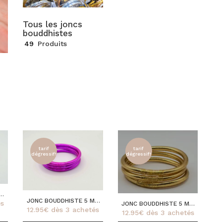
Tous les joncs
bouddhistes
49
Produits
tarif
tarif
dégressif!
dégressif!
Ce
M
Ce
JONC BOUDDHISTE 5 MM
s
JONC BOUDDHISTE 5 MM
produit
produit
12.95
€
dès 3 achetés
FUSHIA
12.95
€
dès 3 achetés
LIGHT GOLD
a
a