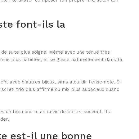
imple : te laisser composer ton propre mix, selon ton
du
du
produit
produit
te font-ils la
out de suite plus soigné. Même avec une tenue très
enue plus habillée, et se glisse naturellement dans ta
ment avec d’autres bijoux, sans alourdir l’ensemble. Si
iscret, trio plus affirmé ou mix plus audacieux quand
s un bijou que tu as envie de porter souvent. Ils
der.
te est-il une bonne