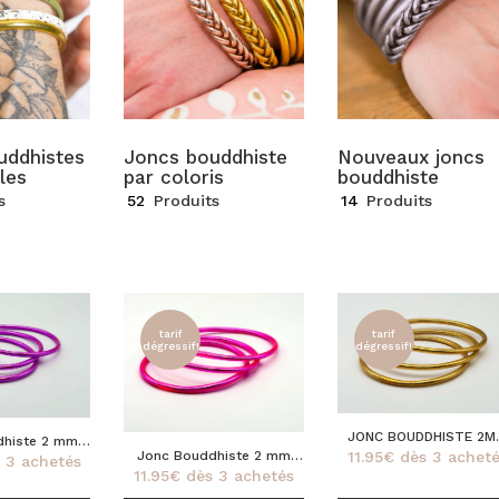
uddhistes
Joncs bouddhiste
Nouveaux joncs
les
par coloris
bouddhiste
s
52
Produits
14
Produits
tarif
tarif
dégressif!
dégressif!
Ce
JONC BOUDDHISTE 2M
Ce
dhiste 2 mm
produit
Jonc Bouddhiste 2 mm
11.95
€
dès 3 acheté
LIGHT GOLD
 3 achetés
SHIA
produit
a
11.95
€
dès 3 achetés
PINK
a
plusieurs