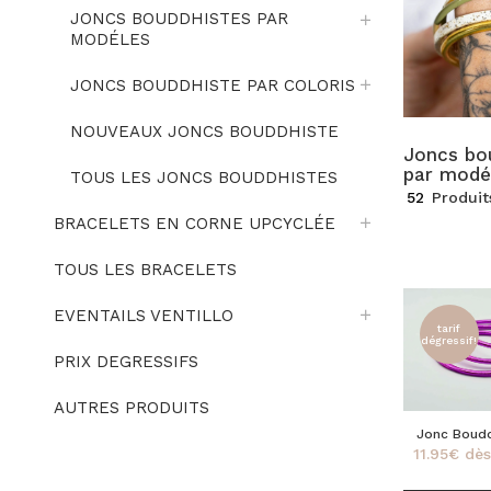
JONCS BOUDDHISTES PAR
MODÉLES
JONCS BOUDDHISTE PAR COLORIS
NOUVEAUX JONCS BOUDDHISTE
Joncs bo
par modé
TOUS LES JONCS BOUDDHISTES
52
Produit
BRACELETS EN CORNE UPCYCLÉE
TOUS LES BRACELETS
EVENTAILS VENTILLO
tarif
dégressif!
PRIX DEGRESSIFS
AUTRES PRODUITS
Ce
Jonc Boud
produit
11.95
€
dès
FU
a