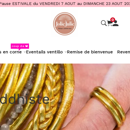
Pause ESTIVALE du VENDREDI 7 AOUT au DIMANCHE 23 AOUT 20
0
coup de ❤️
s en corne
eventails ventillo
remise de bienvenue
reve
uddhiste