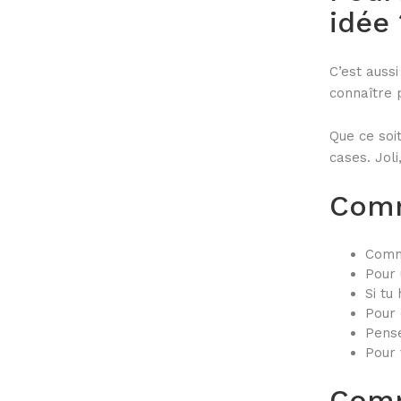
idée 
C’est auss
connaître 
Que ce soit
cases. Joli
Comm
Comme
Pour 
Si tu
Pour 
Pense
Pour 
Comm