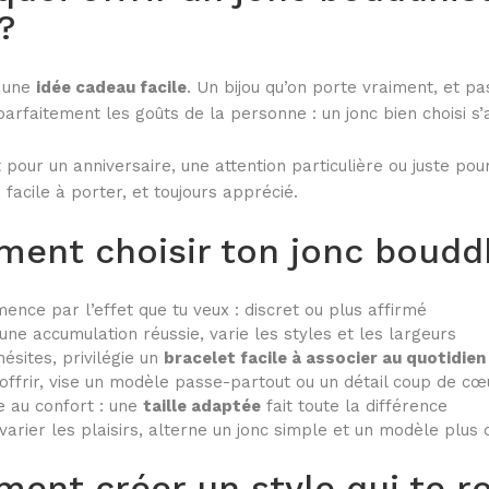
?
i une
idée cadeau facile
. Un bijou qu’on porte vraiment, et 
parfaitement les goûts de la personne : un jonc bien choisi s
 pour un anniversaire, une attention particulière ou juste pour
, facile à porter, et toujours apprécié.
ent choisir ton jonc bouddh
nce par l’effet que tu veux : discret ou plus affirmé
une accumulation réussie, varie les styles et les largeurs
 hésites, privilégie un
bracelet facile à associer au quotidien
offrir, vise un modèle passe-partout ou un détail coup de cœ
 au confort : une
taille adaptée
fait toute la différence
varier les plaisirs, alterne un jonc simple et un modèle plus o
ent créer un style qui te r