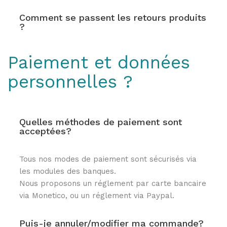
Joncs bouddhistes :
combien en porter ?
Comment se passent les retours produits
BRACELETS FINS
?
Joncs Bouddhistes:
"Les Discrets"
37 coloris
comment sont ils bénis
par les moines?
Paiement et données
Sélection Mix'n
Match
personnelles ?
Tous les Joncs
bouddhistes
Bracelets en corne
100% naturels
Quelles méthodes de paiement sont
acceptées?
Tous nos joncs en corne
Tous nos modes de paiement sont sécurisés via
les modules des banques.
Nous proposons un réglement par carte bancaire
via Monetico, ou un réglement via Paypal.
Puis-je annuler/modifier ma commande?