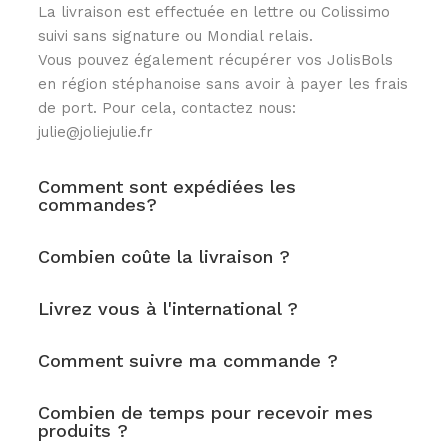
BRACELETS PAR
La livraison est effectuée en lettre ou Colissimo
COLORIS
Joncs bouddhistes par
suivi sans signature ou Mondial relais.
modèles
Vous pouvez également récupérer vos JolisBols
Joncs en corne – Les
en région stéphanoise sans avoir à payer les frais
Joncs fins
Violets
de port. Pour cela, contactez nous:
Joncs L'Emblématique 5
Joncs en corne – Les
julie@joliejulie.fr
mm
Pastels
NEW - Joncs L'Iconique
Joncs en corne – Les
8mm
Roses
Comment sont expédiées les
commandes?
Joncs twistés
Joncs en corne – Les
Joncs tressés
métallisés
Bagues jonc
Joncs en corne – Les
Combien coûte la livraison ?
noirs & blancs
Joncs en corne – Les
Tout savoir sur les joncs
Livrez vous à l'international ?
rouges & oranges
bouddhistes
Joncs en corne – Les
Comment suivre ma commande ?
bleus
Tailles joncs bouddhiste:
Joncs en corne – Les
comment choisir?
Verts
Combien de temps pour recevoir mes
Reconnaitre un véritable
Tous les bracelets colorés
produits ?
jonc bouddhiste?