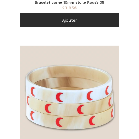
Bracelet corne 10mm etoile Rouge 35
23,95
€
Ajouter