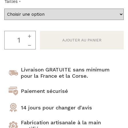
Tailles
Joncs bouddhistes :
combien en porter ?
BRACELETS FINS
Joncs Bouddhistes:
"Les Discrets"
37 coloris
comment sont ils bénis
par les moines?
Sélection Mix'n
quantité
Match
de
AJOUTER AU PANIER
Tous les Joncs
Jonc
bouddhistes
bouddhiste
Bracelets en corne
twist
100% naturels
fin
Livraison GRATUITE sans minimum
vert
pour la France et la Corse.
Tous nos joncs en corne
pastel
Paiement sécurisé
14 jours pour changer d'avis
Fabrication artisanale à la main