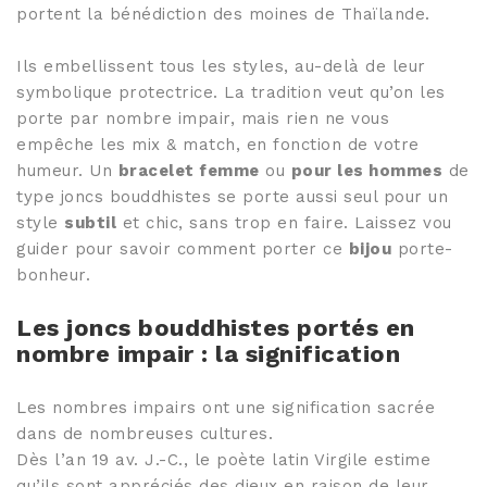
Joncs bouddhistes :
portent la bénédiction des moines de Thaïlande.
combien en porter ?
BRACELETS FINS
Joncs Bouddhistes:
"Les Discrets"
Ils embellissent tous les styles, au-delà de leur
37 coloris
comment sont ils bénis
symbolique protectrice. La tradition veut qu’on les
par les moines?
porte par nombre impair, mais rien ne vous
Sélection Mix'n
empêche les mix & match, en fonction de votre
Match
Tous les Joncs
humeur. Un
bracelet femme
ou
pour les hommes
de
bouddhistes
type joncs bouddhistes se porte aussi seul pour un
Bracelets en corne
style
subtil
et chic, sans trop en faire. Laissez vou
100% naturels
guider pour savoir comment porter ce
bijou
porte-
bonheur.
Tous nos joncs en corne
Les joncs bouddhistes portés en
nombre impair : la signification
Les nombres impairs ont une signification sacrée
dans de nombreuses cultures.
Dès l’an 19 av. J.-C., le poète latin Virgile estime
qu’ils sont appréciés des dieux en raison de leur