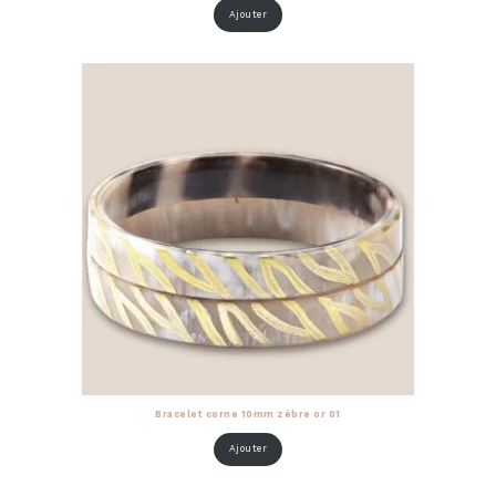
Ajouter
Bracelet corne 10mm zébre or 01
Ajouter