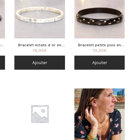
e
Bracelet eclats d or en
Bracelet petits pois en
18,95
€
19,95
€
corne 6mm
corne 10mm
Ajouter
Ajouter