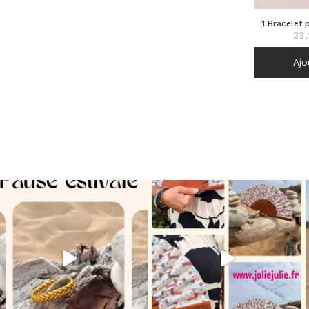
1 Bracelet 
23,
corne
Ajo