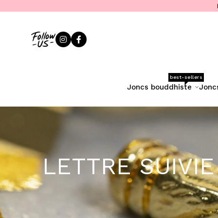
best-sellers
joncs bouddhiste
jonc
LETTRE SUIVIE