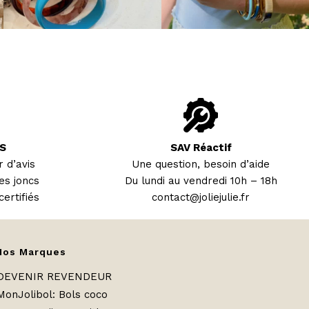
S
SAV Réactif
 d’avis
Une question, besoin d’aide
es joncs
Du lundi au vendredi 10h – 18h
certifiés
contact@joliejulie.fr
Nos Marques
DEVENIR REVENDEUR
MonJolibol: Bols coco