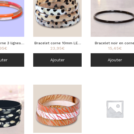
rne 3 lignes
Bracelet corne 10mm LEO
Bracelet noir en corn
95
€
23,95
€
15,45
€
ge 5mm
noir 04
4mm
uter
Ajouter
Ajouter