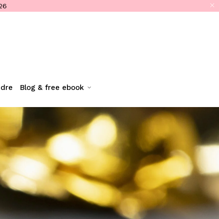
26
ndre
blog & free ebook