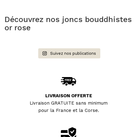
options
peuvent
être
Découvrez nos joncs bouddhistes
choisies
or rose
sur
la
page
du
Suivez nos publications
produit
LIVRAISON OFFERTE
Livraison GRATUITE sans minimum
pour la France et la Corse.