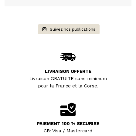
Joncs bouddhistes :
combien en porter ?
BRACELETS FINS
Joncs Bouddhistes:
"Les Discrets"
37 coloris
comment sont ils bénis
par les moines?
Suivez nos publications
Sélection Mix'n
Match
Tous les Joncs
bouddhistes
Bracelets en corne
100% naturels
LIVRAISON OFFERTE
Livraison GRATUITE sans minimum
Tous nos joncs en corne
pour la France et la Corse.
PAIEMENT 100 % SECURISE
CB: Visa / Mastercard