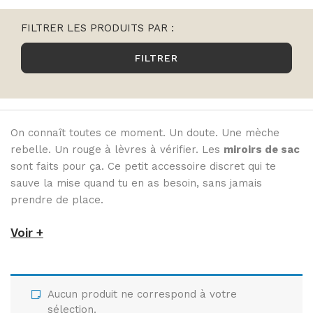
BRACELETS PAR
COLORIS
Joncs bouddhistes par
FILTRER LES PRODUITS PAR :
modèles
Joncs en corne – Les
FILTRER
Joncs fins
Violets
Joncs L'Emblématique 5
Joncs en corne – Les
mm
Pastels
NEW - Joncs L'Iconique
Joncs en corne – Les
8mm
Roses
On connaît toutes ce moment. Un doute. Une mèche
Joncs twistés
Joncs en corne – Les
rebelle. Un rouge à lèvres à vérifier. Les
miroirs de sac
Joncs tressés
métallisés
sont faits pour ça. Ce petit accessoire discret qui te
Bagues jonc
Joncs en corne – Les
sauve la mise quand tu en as besoin, sans jamais
noirs & blancs
prendre de place.
Joncs en corne – Les
Tout savoir sur les joncs
rouges & oranges
bouddhistes
Voir +
Joncs en corne – Les
bleus
Tailles joncs bouddhiste:
Joncs en corne – Les
comment choisir?
Verts
Reconnaitre un véritable
Aucun produit ne correspond à votre
Tous les bracelets colorés
jonc bouddhiste?
sélection.