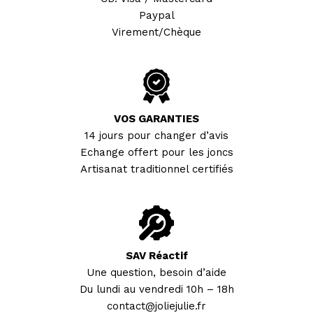
Joncs bouddhistes :
Paypal
combien en porter ?
BRACELETS FINS
Virement/Chèque
Joncs Bouddhistes:
"Les Discrets"
37 coloris
comment sont ils bénis
par les moines?
Sélection Mix'n
Match
Tous les Joncs
bouddhistes
VOS GARANTIES
Bracelets en corne
14 jours pour changer d’avis
100% naturels
Echange offert pour les joncs
Artisanat traditionnel certifiés
Tous nos joncs en corne
SAV Réactif
Une question, besoin d’aide
Du lundi au vendredi 10h – 18h
contact@joliejulie.fr