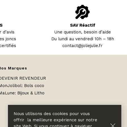
S
SAV Réactif
 d’avis
Une question, besoin d’aide
es joncs
Du lundi au vendredi 10h – 18h
certifiés
contact@joliejulie.fr
Nos Marques
DEVENIR REVENDEUR
MonJolibol: Bols coco
MaLune
:
Bijoux & Litho
Nous utilisons des cookies pour vous
offrir la meilleure expérience sur notre
site Web. Si vous continuez à naviguer,,