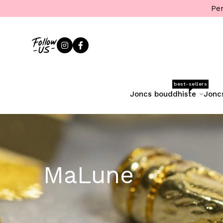
Pen
best-sellers
joncs bouddhiste
jonc
MaLune