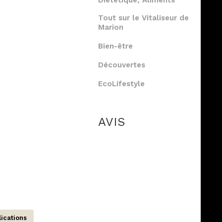
Diététique, Aliments
Tout sur le Vitaliseur de
Marion
Bien-être
Découvertes
EcoLifestyle
AVIS
ications