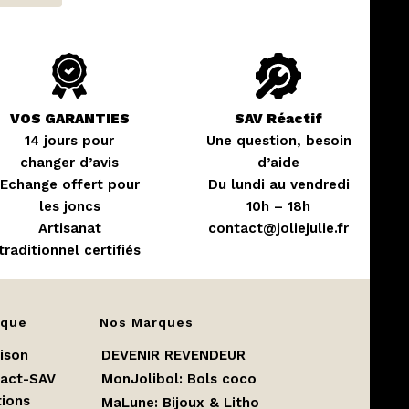
VOS GARANTIES
SAV Réactif
14 jours pour
Une question, besoin
changer d’avis
d’aide
Echange offert pour
Du lundi au vendredi
les joncs
10h – 18h
Artisanat
contact@joliejulie.fr
traditionnel certifiés
ique
Nos Marques
aison
DEVENIR REVENDEUR
act-SAV
MonJolibol: Bols coco
ions
MaLune
:
Bijoux & Litho