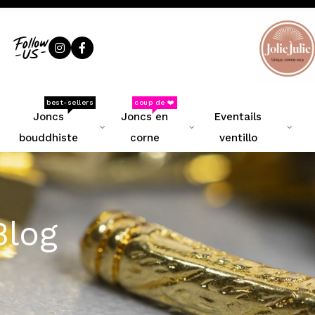
best-sellers
coup de ❤️
joncs
joncs en
eventails
bouddhiste
corne
ventillo
Blog