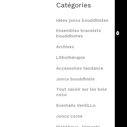
Catégories
Idées joncs bouddhistes
Ensembles bracelets
bouddhistes
Archives
Lithothérapie
Accessoires tendance
Joncs bouddhiste
Tout savoir sur les bols
coco
Eventails VentiLLo
Joncs corne