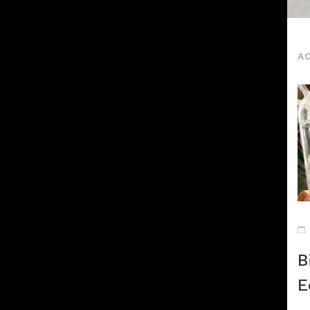
A
B
E