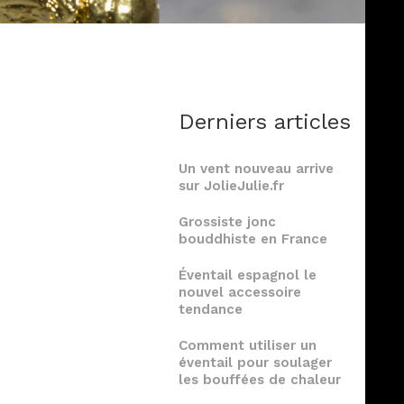
Derniers articles
Un vent nouveau arrive
sur JolieJulie.fr
Grossiste jonc
bouddhiste en France
Éventail espagnol le
nouvel accessoire
tendance
Comment utiliser un
éventail pour soulager
les bouffées de chaleur