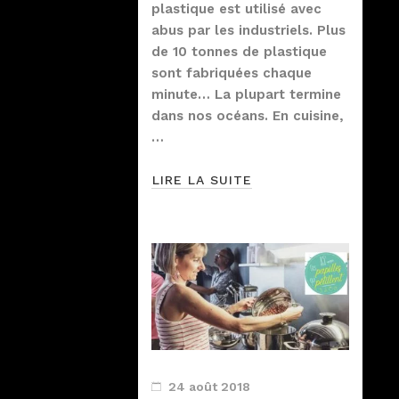
plastique est utilisé avec
abus par les industriels. Plus
de 10 tonnes de plastique
sont fabriquées chaque
minute… La plupart termine
dans nos océans. En cuisine,
…
LIRE LA SUITE
24 août 2018