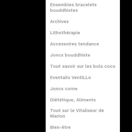
Ensembles bracelets
bouddhistes
Archives
Lithothérapie
Accessoires tendance
Joncs bouddhiste
Tout savoir sur les bols coco
Eventails VentiLLo
Joncs corne
Diététique, Aliments
Tout sur le Vitaliseur de
Marion
Bien-être