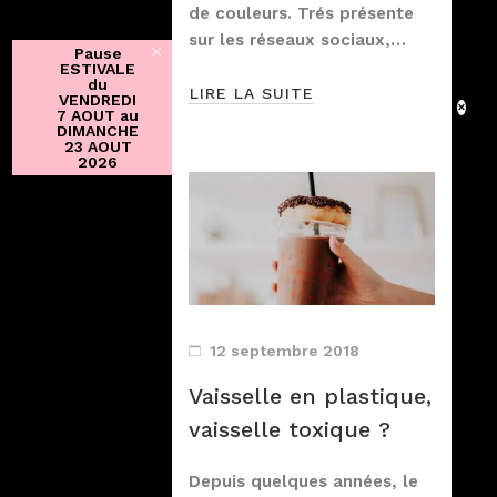
de couleurs. Trés présente
sur les réseaux sociaux,…
Pause
ESTIVALE
du
LIRE LA SUITE
VENDREDI
7 AOUT au
DIMANCHE
23 AOUT
2026
12 septembre 2018
Vaisselle en plastique,
vaisselle toxique ?
Depuis quelques années, le