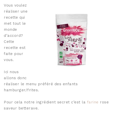
Joncs bouddhistes :
Vous voulez
combien en porter ?
BRACELETS FINS
réaliser une
Joncs Bouddhistes:
"Les Discrets"
recette qui
37 coloris
comment sont ils bénis
met tout le
par les moines?
Sélection Mix'n
monde
Match
d’accord?
Tous les Joncs
Cette
bouddhistes
Bracelets en corne
recette est
100% naturels
faite pour
vous.
Tous nos joncs en corne
Ici nous
allons donc
réaliser le menu préféré des enfants
hamburger/frites.
Pour cela notre ingrédient secret c’est la
farine
rose
saveur betterave.