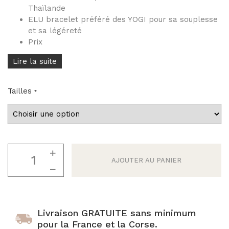
Joncs bouddhistes :
Thaïlande
combien en porter ?
BRACELETS FINS
ELU bracelet préféré des YOGI pour sa souplesse
Joncs Bouddhistes:
"Les Discrets"
et sa légéreté
37 coloris
comment sont ils bénis
Prix
par les moines?
Sélection Mix'n
Lire la suite
Match
Tous les Joncs
bouddhistes
Tailles
Bracelets en corne
100% naturels
Tous nos joncs en corne
quantité
de
AJOUTER AU PANIER
Jonc
bouddhiste
twist
mantra
Livraison GRATUITE sans minimum
argent
pour la France et la Corse.