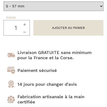
Joncs bouddhistes :
combien en porter ?
BRACELETS FINS
Joncs Bouddhistes:
"Les Discrets"
37 coloris
comment sont ils bénis
EFFACER
quantité
par les moines?
Sélection Mix'n
de
AJOUTER AU PANIER
Jonc
Match
Tous les Joncs
Bouddhiste
bouddhistes
2
Bracelets en corne
mm
100% naturels
Livraison GRATUITE sans minimum
FUSHIA
pour la France et la Corse.
Tous nos joncs en corne
Paiement sécurisé
14 jours pour changer d'avis
Fabrication artisanale à la main
certifiée