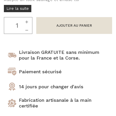
Joncs bouddhistes :
combien en porter ?
Lire la suite
BRACELETS FINS
Joncs Bouddhistes:
"Les Discrets"
37 coloris
comment sont ils bénis
quantité
par les moines?
de
AJOUTER AU PANIER
Sélection Mix'n
Bracelet
Match
corne
Tous les Joncs
4mm
bouddhistes
LEO
Bracelets en corne
Livraison GRATUITE sans minimum
champagne
100% naturels
pour la France et la Corse.
02
Tous nos joncs en corne
Paiement sécurisé
14 jours pour changer d'avis
Fabrication artisanale à la main
certifiée