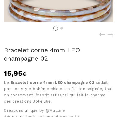
BRACELETS PAR
COLORIS
Joncs bouddhistes par
modèles
Joncs en corne – Les
Joncs fins
Violets
Joncs L'Emblématique 5
Joncs en corne – Les
mm
Pastels
NEW - Joncs L'Iconique
Joncs en corne – Les
8mm
Roses
Bracelet corne 4mm LEO
Joncs twistés
Joncs en corne – Les
champagne 02
Joncs tressés
métallisés
Bagues jonc
Joncs en corne – Les
noirs & blancs
15,95
€
Joncs en corne – Les
Tout savoir sur les joncs
rouges & oranges
Le
Bracelet corne 4mm LEO champagne 02
séduit
bouddhistes
Joncs en corne – Les
par son style bohème chic et sa finition soignée, tout
bleus
en conservant l’esprit artisanal qui fait le charme
Tailles joncs bouddhiste:
Joncs en corne – Les
des créations Joliejulie.
comment choisir?
Verts
Reconnaitre un véritable
Créations unique by @MaLune
Tous les bracelets colorés
jonc bouddhiste?
Adopte un look sauvage et amuse toi