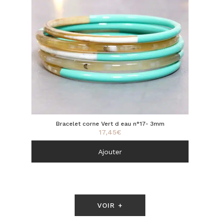
Bracelet corne Vert d eau n°17- 3mm
17,45
€
Ajouter
VOIR +