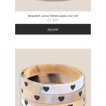
Bracelet corne 10mm lunes noir 04
23,95
€
Ajouter