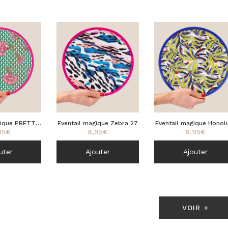
Eventail magique Zebra 27
Eventail magique Honol
gique PRETTY
8,95
€
8,95
€
95
€
32
20
uter
Ajouter
Ajouter
VOIR +