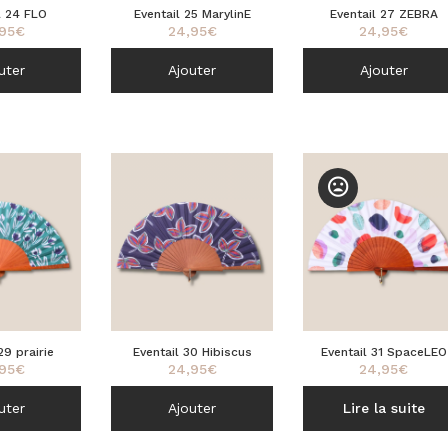
Eventail 27 ZEBRA
l 24 FLO
Eventail 25 MarylinE
24,95
€
95
€
24,95
€
uter
Ajouter
Ajouter
29 prairie
Eventail 30 Hibiscus
Eventail 31 SpaceLEO
95
€
24,95
€
24,95
€
uter
Ajouter
Lire la suite