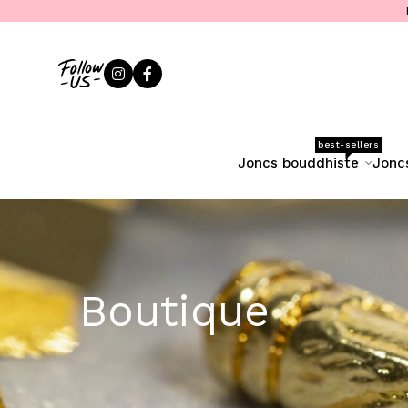
best-sellers
joncs bouddhiste
jonc
Boutique