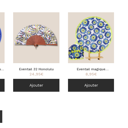
ulu
Eventail 32 Honolulu
Eventail magique
24,95
€
8,95
€
Flowerwater 33
Ajouter
Ajouter