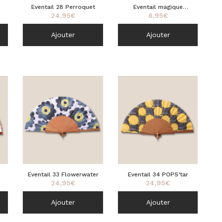
Eventail 28 Perroquet
Eventail magique
24,95
€
8,95
€
Perroquet 28
Ajouter
Ajouter
Eventail 33 Flowerwater
Eventail 34 POPS’tar
24,95
€
24,95
€
Ajouter
Ajouter