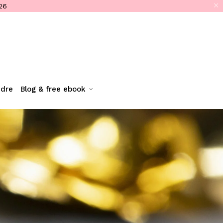
26
ndre
blog & free ebook